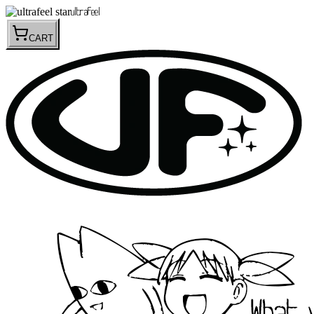
ultrafeel
CART