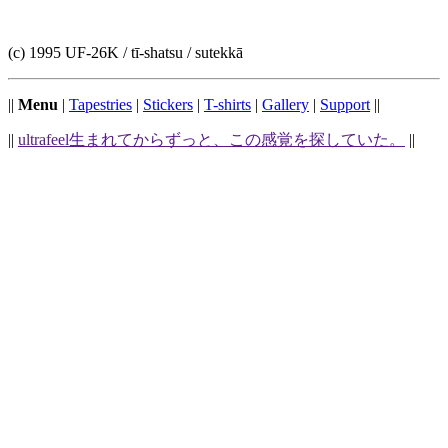
(c) 1995 UF-26K / tī-shatsu / sutekkā
||
Menu
|
Tapestries
|
Stickers
|
T-shirts
|
Gallery
|
Support
|
|
||
ultrafeel生まれてからずっと、この感覚を探していた。
||